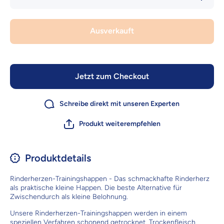
Menge für
Menge
Classic Dog
Classi
Snack
Sna
Rinderherzen
Rinderh
Ausverkauft
Trainingshappen
Training
250g - Kleine
250g - 
Belohnung
Beloh
Jetzt zum Checkout
Schreibe direkt mit unseren Experten
Produkt weiterempfehlen
Produktdetails
Rinderherzen-Trainingshappen - Das schmackhafte Rinderherz
als praktische kleine Happen. Die beste Alternative für
Zwischendurch als kleine Belohnung.
Unsere Rinderherzen-Trainingshappen werden in einem
speziellen Verfahren schonend getrocknet. Trockenfleisch