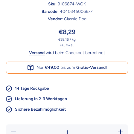
Sku:
9106874-WOK
Barcode:
4040345006677
Vendor:
Classic Dog
€8,29
pro
€33,16
/
kg
inkl. MwSt.
Versand
wird beim Checkout berechnet
Nur
€49,00
bis zum
Gratis-Versand!
14 Tage Rückgabe
Lieferung in 2-3 Werktagen
Sichere Bezahlmöglichkeit
Verringere die
Erhöhe