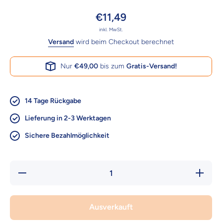
€11,49
inkl. MwSt.
Versand
wird beim Checkout berechnet
Nur
€49,00
bis zum
Gratis-Versand!
14 Tage Rückgabe
Lieferung in 2-3 Werktagen
Sichere Bezahlmöglichkeit
Verringere
Erhöhe d
die Menge
Menge fü
für Country
Country
Dog King
Dog Kin
Louie –
Louie –
Ausverkauft
Pull &amp;
Pull &am
Tug
Tug