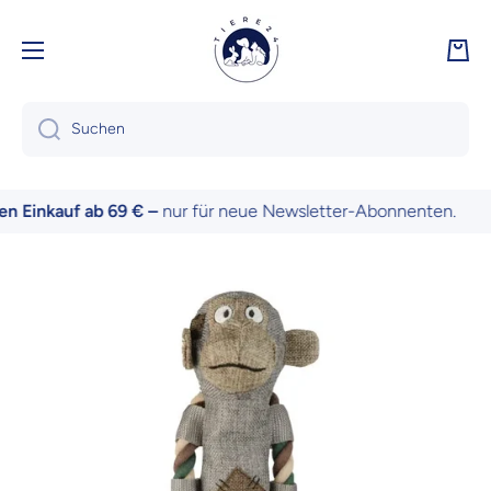
Direkt zum Inhalt
Ware
Suchen
 Einkauf ab 69 € –
nur für neue Newsletter-Abonnenten.
Zu Produktinformationen springen