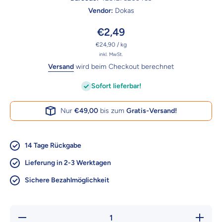
Vendor:
Dokas
€2,49
pro
€24,90
/
kg
inkl. MwSt.
Versand
wird beim Checkout berechnet
Sofort lieferbar!
Nur
€49,00
bis zum
Gratis-Versand!
14 Tage Rückgabe
Lieferung in 2-3 Werktagen
Sichere Bezahlmöglichkeit
Verringere die
Erhöhe