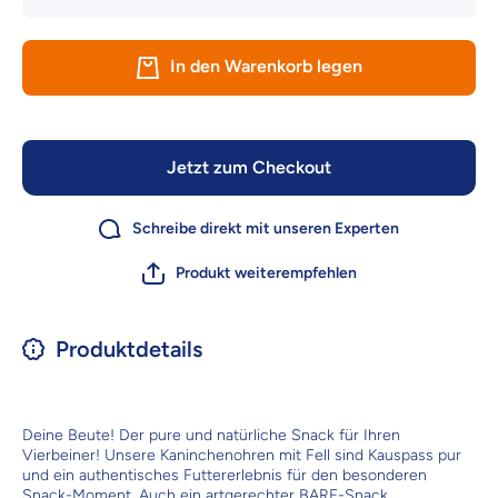
Menge für
Menge
Dokas Dog
Dokas
Snack
Sna
Kaninchenohren
Kaninche
In den Warenkorb legen
mit Fell
mit F
getrocknet 100
getrockn
g - Kauspaß pur
g - Kausp
Jetzt zum Checkout
Schreibe direkt mit unseren Experten
Produkt weiterempfehlen
Produktdetails
Deine Beute! Der pure und natürliche Snack für Ihren
Vierbeiner! Unsere Kaninchenohren mit Fell sind Kauspass pur
und ein authentisches Futtererlebnis für den besonderen
Snack-Moment. Auch ein artgerechter BARF-Snack.