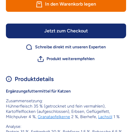
FeiniSnack
Huhn
In den Warenkorb legen
Huhn
&amp;
&amp;
Milch - 5
Milch - 50g
Jetzt zum Checkout
Schreibe direkt mit unseren Experten
Produkt weiterempfehlen
Produktdetails
Ergänzungsfuttermittel für Katzen
Zusammensetzung:
Hühnerfleisch 35 % (getrocknet und fein vermahlen),
Kartoffelflocken (aufgeschlossen), Erbsen, Geflügelfett,
Milchpulver 4 %,
Granatapfelkerne
2 %, Bierhefe,
Lachsöl
1 %
Analyse:
Protein 31 %, Fettgehalt 20 %, Rohfaser 1,5 %, Rohasche 6,5 %