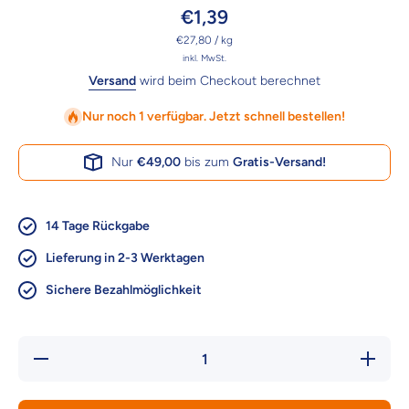
€1,39
pro
€27,80
/
kg
inkl. MwSt.
Versand
wird beim Checkout berechnet
Nur noch 1 verfügbar. Jetzt schnell bestellen!
Nur
€49,00
bis zum
Gratis-Versand!
14 Tage Rückgabe
Lieferung in 2-3 Werktagen
Sichere Bezahlmöglichkeit
Verringere
Erhöhe d
die Menge
Menge fü
für
GranataP
GranataPet
FeiniSna