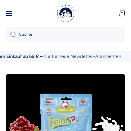
Direkt zum Inhalt
Ware
Suchen
 Einkauf ab 69 € –
nur für neue Newsletter-Abonnenten.
Zu Produktinformationen springen