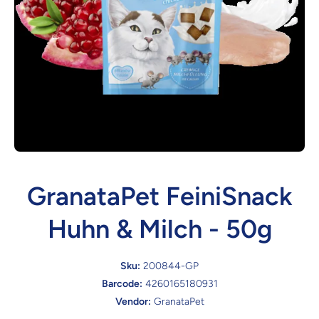
GranataPet FeiniSnack
Huhn & Milch - 50g
Sku:
200844-GP
Barcode:
4260165180931
Vendor:
GranataPet