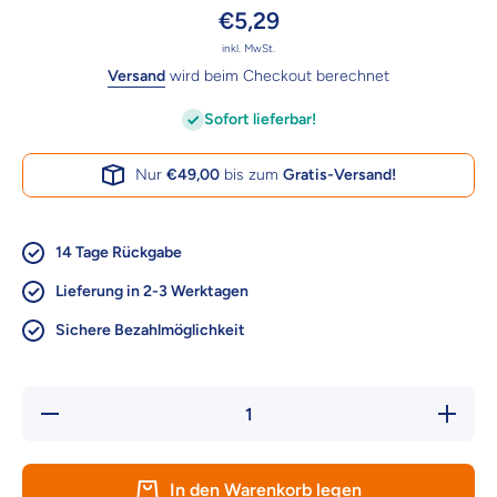
€5,29
inkl. MwSt.
Versand
wird beim Checkout berechnet
Sofort lieferbar!
Nur
€49,00
bis zum
Gratis-Versand!
14 Tage Rückgabe
Lieferung in 2-3 Werktagen
Sichere Bezahlmöglichkeit
Verringere
Erhöhe 
die Menge
Menge f
für Karlie
Karlie
Anlegespirale
Anlegespi
- 43 cm –
- 43 cm
In den Warenkorb legen
sicheres
sicher