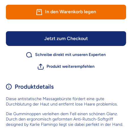
Flamingo
Flami
Massagebürste
Massageb
In den Warenkorb legen
mit Stiften -
mit Stif
fördert
förde
Durchblutung
Durchbl
Jetzt zum Checkout
Schreibe direkt mit unseren Experten
Produkt weiterempfehlen
Produktdetails
Diese antistatische Massagebürste fördert eine gute
Durchblutung der Haut und entfernt lose Haare problemlos.
Die Gumminoppen verleihen dem Fell einen schönen Glanz.
Durch den ergonomisch geformten Anti-Rutsch-Softgriff
designed by Karlie Flamingo liegt sie dabei perfekt in der Hand.