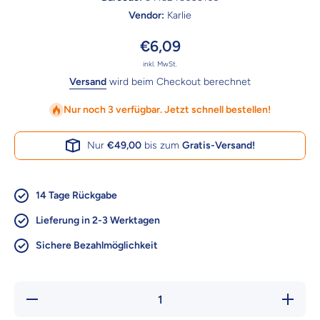
Vendor:
Karlie
€6,09
inkl. MwSt.
Versand
wird beim Checkout berechnet
Nur noch 3 verfügbar. Jetzt schnell bestellen!
Nur
€49,00
bis zum
Gratis-Versand!
14 Tage Rückgabe
Lieferung in 2-3 Werktagen
Sichere Bezahlmöglichkeit
Verringere die
Erhöhe
Menge für
Menge 
Karlie
Karli