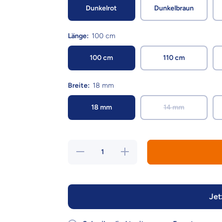
Dunkelrot
Dunkelbraun
Länge:
100 cm
100 cm
110 cm
Breite:
18 mm
18 mm
14 mm
Verringere die
Erhöhe die
Menge für
Menge für
Karlie Vintage
Karlie Vintage
Trend Leine –
Trend Leine –
edel &amp;
edel &amp;
strapazierfähig
strapazierfähig
Jet