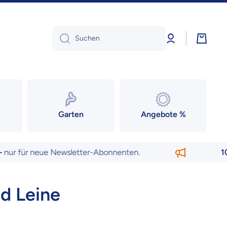
Einloggen
Warenk
Suchen
Garten
Angebote %
ür neue Newsletter-Abonnenten.
10 € Ra
nd Leine