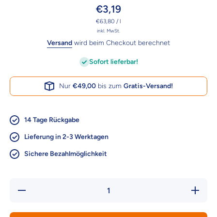
€3,19
pro
€63,80
/
l
inkl. MwSt.
Versand
wird beim Checkout berechnet
Sofort lieferbar!
Nur
€49,00
bis zum
Gratis-Versand!
14 Tage Rückgabe
Lieferung in 2-3 Werktagen
Sichere Bezahlmöglichkeit
Verringere
Erhöhe d
die Menge
Menge f
für Trixie
Trixie
Augenpflege
Augenpfl