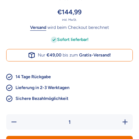
€144,99
inkl. MwSt.
Versand
wird beim Checkout berechnet
Sofort lieferbar!
Nur
€49,00
bis zum
Gratis-Versand!
14 Tage Rückgabe
Lieferung in 2-3 Werktagen
Sichere Bezahlmöglichkeit
Verringere
Erhöhe 
die Menge
Menge f
für Trixie BE
Trixie 
NORDIC
NORDI