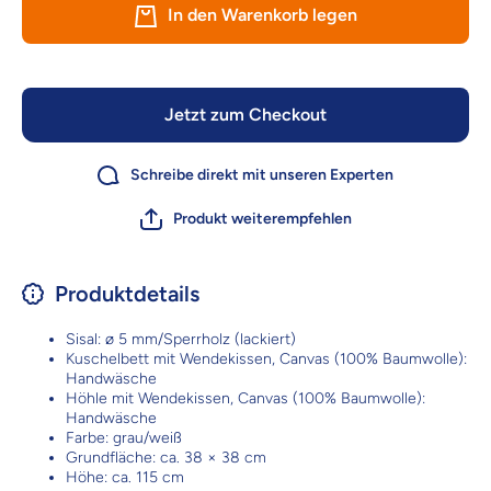
Kratzbaum
Kratzb
In den Warenkorb legen
Jonte – mit
Jonte – 
Wendekissen
Wendeki
Jetzt zum Checkout
Schreibe direkt mit unseren Experten
Produkt weiterempfehlen
Produktdetails
Sisal: ø 5 mm/Sperrholz (lackiert)
Kuschelbett mit Wendekissen, Canvas (100% Baumwolle):
Handwäsche
Höhle mit Wendekissen, Canvas (100% Baumwolle):
Handwäsche
Farbe: grau/weiß
Grundfläche: ca. 38 × 38 cm
Höhe: ca. 115 cm