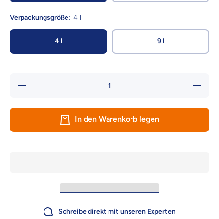
Verpackungsgröße:
4 l
4 l
9 l
Verringere die
Erhöhe d
Menge für Trixie
für T
Keramiknapf mit
Keramik
Musterung -
Muste
zeitloses Design,
zeitlose
In den Warenkorb legen
spülmaschinenfest
spülmasc
Schreibe direkt mit unseren Experten