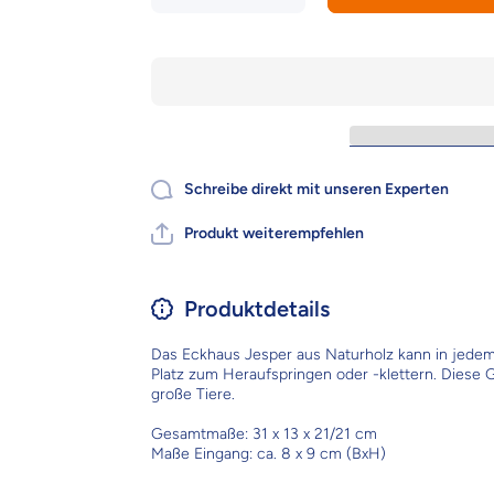
für Trixie
Trixie
Kleintierhaus
Kleintierhaus
Jesper –
Jesper –
platzsparend
platzsparend
Schreibe direkt mit unseren Experten
Produkt weiterempfehlen
Produktdetails
Das Eckhaus Jesper aus Naturholz kann in jedem 
Platz zum Heraufspringen oder -klettern. Diese 
große Tiere.
Gesamtmaße: 31 x 13 x 21/21 cm
Maße Eingang: ca. 8 x 9 cm (BxH)