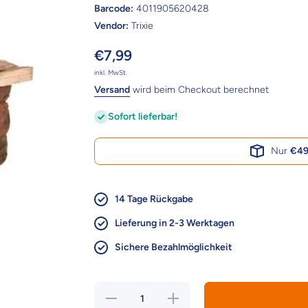
Barcode:
4011905620428
Vendor:
Trixie
€7,99
inkl. MwSt.
Versand
wird beim Checkout berechnet
Sofort lieferbar!
Nur
€49
14 Tage Rückgabe
Lieferung in 2-3 Werktagen
Sichere Bezahlmöglichkeit
Verringere
Erhöhe die
die Menge
Menge für