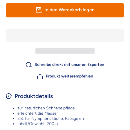
Pickstein mit
Pickstei
Muscheln - 200
Muscheln
In den Warenkorb legen
g – für
g – f
natürliche
natürli
Schnabelpflege
Schnabel
Schreibe direkt mit unseren Experten
Produkt weiterempfehlen
Produktdetails
zur natürlichen Schnabelpflege
erleichtert die Mauser
z.B. für Nymphensittiche, Papageien
Inhalt/Gewicht: 200 g