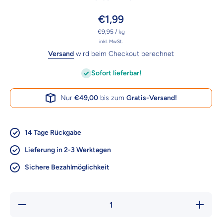
€1,99
pro
€9,95
/
kg
inkl. MwSt.
Versand
wird beim Checkout berechnet
Sofort lieferbar!
Nur
€49,00
bis zum
Gratis-Versand!
14 Tage Rückgabe
Lieferung in 2-3 Werktagen
Sichere Bezahlmöglichkeit
Verringere die
Erhöhe
Menge für
Menge 
Trixie
Trixi