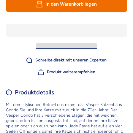
Condo -
Condo 
In den Warenkorb legen
Weiß –
Weiß –
stylisch
stylisc
und
und
komfortabel
komforta
für Katzen
für Katz
Schreibe direkt mit unseren Experten
Produkt weiterempfehlen
Produktdetails
Mit dem stylischen Retro-Look nimmt das Vesper Katzenhaus
Condo Sie und Ihre Katze mit zurück in die 70er-Jahre. Der
Vesper Condo hat 3 verschiedene Etagen, die mit weichen,
gepolsterten Kissen ausgestattet sind, auf denen Ihre Katze
spielen oder sich ausruhen kann. Jede Etage hat auf allen vier
Seiten Öffnungen, damit Ihre Katze sich nicht eingeengt fühlt.