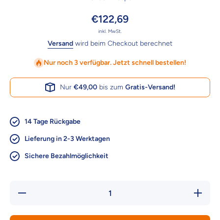
€122,69
inkl. MwSt.
Versand
wird beim Checkout berechnet
Nur noch 3 verfügbar. Jetzt schnell bestellen!
Nur
€49,00
bis zum
Gratis-Versand!
14 Tage Rückgabe
Lieferung in 2-3 Werktagen
Sichere Bezahlmöglichkeit
Verringere
Erhöhe d
die Menge
Menge f
für Vesper
Vesper
Katzenhaus
Katzenha